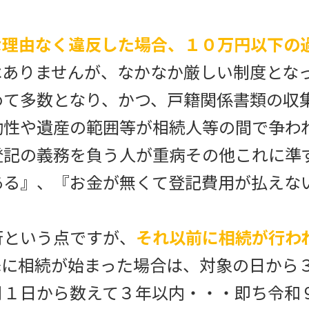
な理由なく違反した場合、１０万円以下の
はありませんが、なかなか厳しい制度とな
めて多数となり、かつ、戸籍関係書類の収
効性や遺産の範囲等が相続人等の間で争わ
登記の義務を負う人が重病その他これに準
ある』、『お金が無くて登記費用が払えな
という点ですが、
それ以前に相続が行わ
降に相続が始まった場合は、対象の日から
月１日から数えて３年以内・・・即ち令和