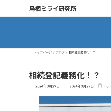
コ
ナ
鳥栖ミライ研究所
ン
ビ
テ
ゲ
ン
ー
ツ
シ
へ
ョ
ス
ン
キ
に
ッ
移
トップページ
ブログ
相続登記義務化！？
プ
動
相続登記義務化！？
最
2024年3月29日
2024年3月29日
mon
終
更
新
日
時