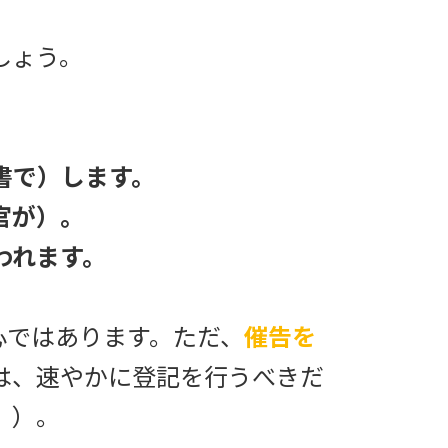
しょう。
書で）します。
官が）。
われます。
心ではあります。ただ、
催告を
は、速やかに登記を行うべきだ
。）。