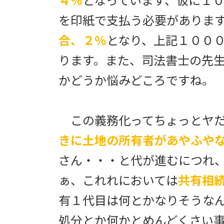
４％
となっています、仮に１
を印紙で支払う必要がありま
合、２％
となり、上記１００
ります。また、司法書士の先
かどうか悩みどころですね。
この義務化ってちょっとヤだ
きに土地の所有者があやふや
さん・・・と代が進むにつれ
ぁ、これれにおいては
共有相
有１代目は何とかなりそうな
処分とか何かとめんどくさい