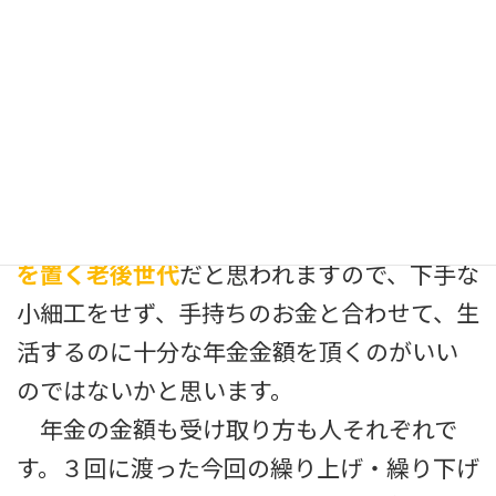
た場合、どのようになるかをシミュレーシ
ョンしてみました。利回りによっては有利に
働くと思える場合もあるものの、
年取ってか
らそこまで野心的にお金を殖やす必要があ
るかと言うと、かなーり疑問が残る
ところ
です。意欲的にお金を殖やし、使う・・・と
いうより
安心して老後生活を送る事に重き
を置く老後世代
だと思われますので、下手な
小細工をせず、手持ちのお金と合わせて、生
活するのに十分な年金金額を頂くのがいい
のではないかと思います。
年金の金額も受け取り方も人それぞれで
す。３回に渡った今回の繰り上げ・繰り下げ