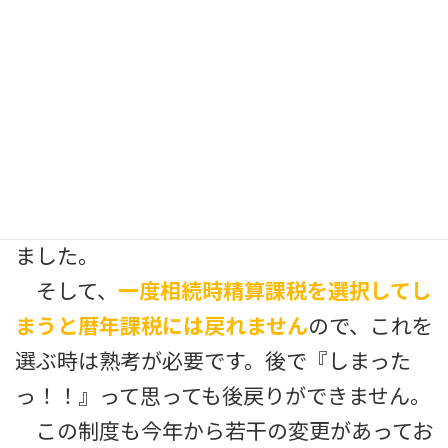
方法としてはその対象とする贈与の贈与税
納付期間（翌年２月１日～３月１５日）に
『相続税精算課税選択届出書』と『戸籍謄
本または戸籍抄本』を税務署に提出し、届
け出る事が必要です。また、去年までは相続
税精算課税制度を選んだ贈与者からの贈与
があった場合は、毎年申告する必要があり
ました。
そして、
一度相続時精算課税を選択してし
まうと暦年課税には戻れません
ので、これを
選ぶ時は熟考が必要です。後で『しまった
っ！！』って思っても後戻りができません。
この制度も今年から若干の変更があってお